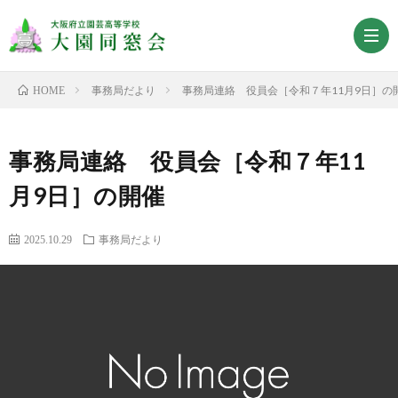
事務局だより
事務局連絡 役員会［令和７年11月9日］の
HOME
ホ
事務局連絡 役員会［令和７年11
ー
会
月9日］の開催
ム
長
沿
2025.10.29
事務局だより
挨
革
大
拶
園
会
同
報
事