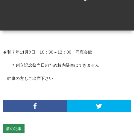
窓
ア
務
お
会
ー
局
問
会
カ
だ
い
令和７年11月9日 10：30～12：00 同窓会館
則
イ
よ
合
＊創立記念祭当日のため校内駐車はできません
ブ
り
わ
幹事の方もご出席下さい
（20
せ
年〜
前の記事