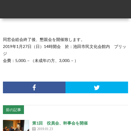
窓
ア
務
お
会
ー
局
問
同窓会総会終了後、懇親会を開催致します。
会
カ
だ
い
2019年1月27日（日）14時開会 於：池田市民文化会館内 ブリッ
ジ
則
イ
よ
合
会費：5,000.－（未成年の方、3,000.－）
ブ
り
わ
（20
せ
年〜
前の記事
第1回 役員会、幹事会を開催
2019.01.23