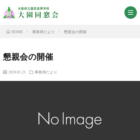
事務局だより
懇親会の開催
HOME
ホ
懇親会の開催
ー
会
2019.01.23
事務局だより
ム
長
沿
挨
革
大
拶
園
会
同
報
事